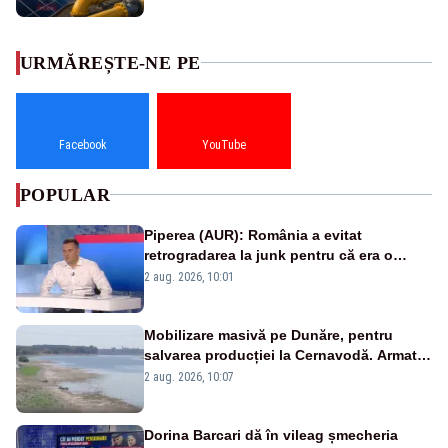
URMĂREȘTE-NE PE
Facebook
YouTube
POPULAR
Piperea (AUR): România a evitat
retrogradarea la junk pentru că era o
catastrofă pentru bănci și fondurile de
2 aug. 2026, 10:01
pensii
Mobilizare masivă pe Dunăre, pentru
salvarea producției la Cernavodă. Armata
va detona o stâncă și va devia apa
2 aug. 2026, 10:07
fluviului - IMAGINI AERIENE
Dorina Barcari dă în vileag șmecheria