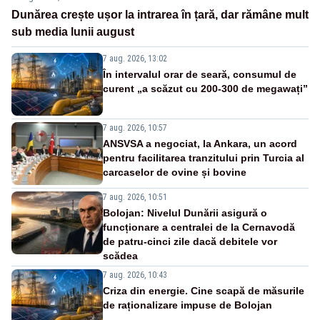
Dunărea crește ușor la intrarea în țară, dar rămâne mult
sub media lunii august
7 aug. 2026, 13:02
În intervalul orar de seară, consumul de
curent „a scăzut cu 200-300 de megawați”
7 aug. 2026, 10:57
ANSVSA a negociat, la Ankara, un acord
pentru facilitarea tranzitului prin Turcia al
carcaselor de ovine și bovine
7 aug. 2026, 10:51
Bolojan: Nivelul Dunării asigură o
funcționare a centralei de la Cernavodă
de patru-cinci zile dacă debitele vor
scădea
7 aug. 2026, 10:43
Criza din energie. Cine scapă de măsurile
de raționalizare impuse de Bolojan