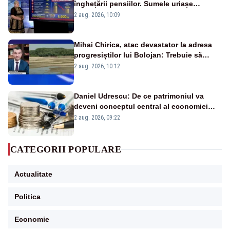
înghețării pensiilor. Sumele uriașe
pierdute de fiecare român
2 aug. 2026, 10:09
Mihai Chirica, atac devastator la adresa
progresiștilor lui Bolojan: Trebuie să
protejăm și natura, dar nu șținem omaneii
2 aug. 2026, 10:12
în stare permanentă de alertă
Daniel Udrescu: De ce patrimoniul va
deveni conceptul central al economiei
viitoare?
2 aug. 2026, 09:22
CATEGORII POPULARE
Actualitate
Politica
Economie