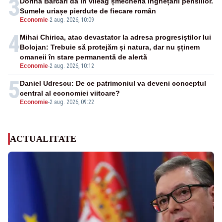
3
Dorina Barcari dă în vileag șmecheria înghețării pensiilor.
Sumele uriașe pierdute de fiecare român
Economie
-
2 aug. 2026, 10:09
4
Mihai Chirica, atac devastator la adresa progresiștilor lui
Bolojan: Trebuie să protejăm și natura, dar nu șținem
omaneii în stare permanentă de alertă
Economie
-
2 aug. 2026, 10:12
5
Daniel Udrescu: De ce patrimoniul va deveni conceptul
central al economiei viitoare?
Economie
-
2 aug. 2026, 09:22
ACTUALITATE