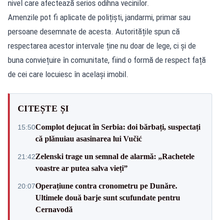
nivel care afectează serios odihna vecinilor.
Amenzile pot fi aplicate de polițiști, jandarmi, primar sau
persoane desemnate de acesta. Autoritățile spun că
respectarea acestor intervale ține nu doar de lege, ci și de
buna conviețuire în comunitate, fiind o formă de respect față
de cei care locuiesc în același imobil.
CITEȘTE ȘI
Complot dejucat în Serbia: doi bărbați, suspectați
15:50
că plănuiau asasinarea lui Vučić
Zelenski trage un semnal de alarmă: „Rachetele
21:42
voastre ar putea salva vieți”
Operațiune contra cronometru pe Dunăre.
20:07
Ultimele două barje sunt scufundate pentru
Cernavodă